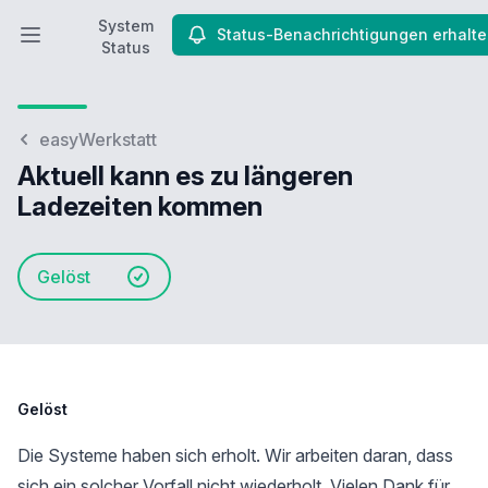
System
Status-Benachrichtigungen erhalt
Hauptmenü öffnen
System Status
Status
easyWerkstatt
Aktuell kann es zu längeren
Ladezeiten kommen
Gelöst
Gelöst
Die Systeme haben sich erholt. Wir arbeiten daran, dass
sich ein solcher Vorfall nicht wiederholt. Vielen Dank für